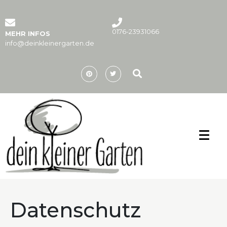
0176-23931066
MEHR INFOS
info@deinkleinergarten.de
Datenschutz