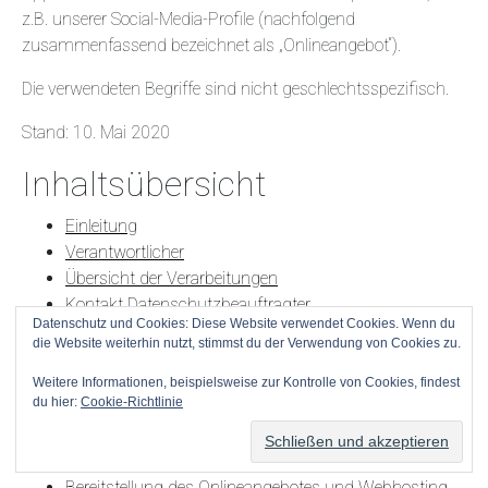
z.B. unserer Social-Media-Profile (nachfolgend
zusammenfassend bezeichnet als „Onlineangebot“).
Die verwendeten Begriffe sind nicht geschlechtsspezifisch.
Stand: 10. Mai 2020
Inhaltsübersicht
Einleitung
Verantwortlicher
Übersicht der Verarbeitungen
Kontakt Datenschutzbeauftragter
Datenschutz und Cookies: Diese Website verwendet Cookies. Wenn du
Maßgebliche Rechtsgrundlagen
die Website weiterhin nutzt, stimmst du der Verwendung von Cookies zu.
Sicherheitsmaßnahmen
Übermittlung und Offenbarung von
Weitere Informationen, beispielsweise zur Kontrolle von Cookies, findest
du hier:
Cookie-Richtlinie
personenbezogenen Daten
Datenverarbeitung in Drittländern
Einsatz von Cookies
Bereitstellung des Onlineangebotes und Webhosting