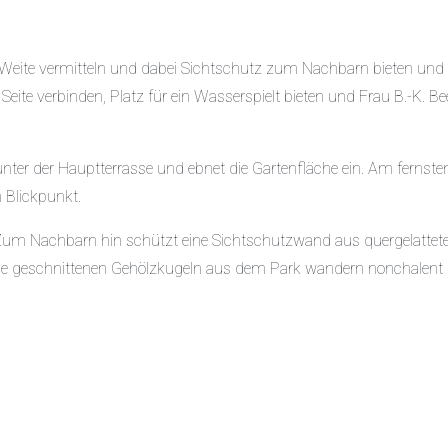
on Weite vermitteln und dabei Sichtschutz zum Nachbarn bieten und
Seite verbinden, Platz für ein Wasserspielt bieten und Frau B.-K. Be
 unter der Hauptterrasse und ebnet die Gartenfläche ein. Am fernste
 Blickpunkt.
. Zum Nachbarn hin schützt eine Sichtschutzwand aus quergelattet
 Die geschnittenen Gehölzkugeln aus dem Park wandern nonchalent 