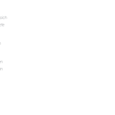
 sich
ete
n
en
in