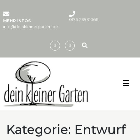
0176-23931066
MEHR INFOS
info@deinkleinergarten.de
Kategorie:
Entwurf