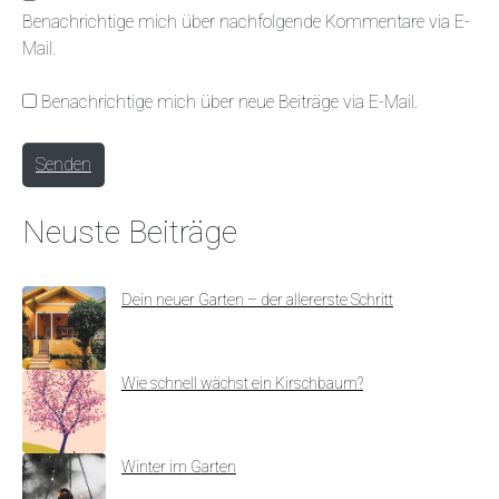
l
s
Benachrichtige mich über nachfolgende Kommentare via E-
*
i
Mail.
t
e
Benachrichtige mich über neue Beiträge via E-Mail.
Senden
Neuste Beiträge
Dein neuer Garten – der allererste Schritt
Wie schnell wächst ein Kirschbaum?
Winter im Garten