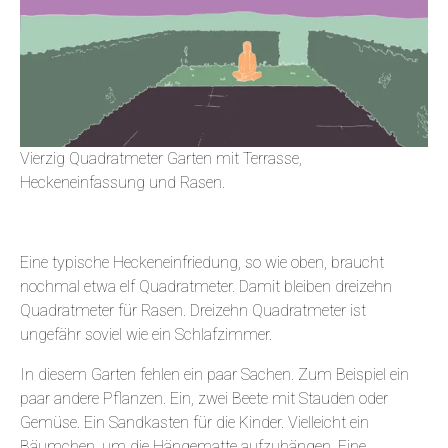
Vierzig Quadratmeter Garten mit Terrasse,
Heckeneinfassung und Rasen.
Eine typische Heckeneinfriedung, so wie oben, braucht
nochmal etwa elf Quadratmeter. Damit bleiben dreizehn
Quadratmeter für Rasen. Dreizehn Quadratmeter ist
ungefähr soviel wie ein Schlafzimmer.
In diesem Garten fehlen ein paar Sachen. Zum Beispiel ein
paar andere Pflanzen. Ein, zwei Beete mit Stauden oder
Gemüse. Ein Sandkasten für die Kinder. Vielleicht ein
Bäumchen, um die Hängematte aufzuhängen. Eine