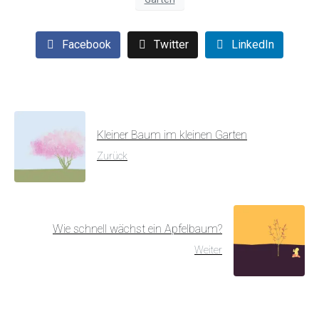
Facebook
Twitter
LinkedIn
Kleiner Baum im kleinen Garten
Zurück
Wie schnell wächst ein Apfelbaum?
Weiter