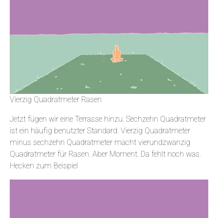
Vierzig Quadratmeter Rasen
Jetzt fügen wir eine Terrasse hinzu. Sechzehn Quadratmeter
ist ein häufig benutzter Standard. Vierzig Quadratmeter
minus sechzehn Quadratmeter macht vierundzwanzig
Quadratmeter für Rasen. Aber Moment. Da fehlt noch was.
Hecken zum Beispiel