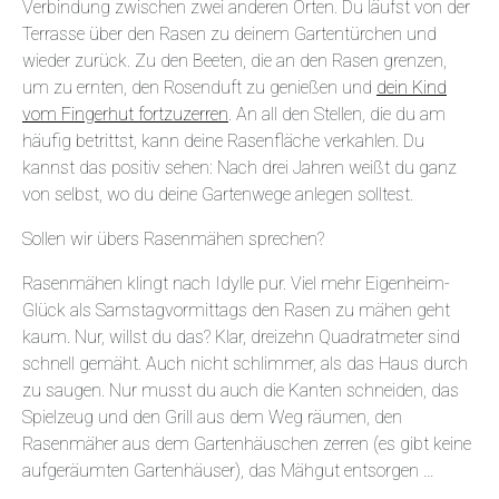
Verbindung zwischen zwei anderen Orten. Du läufst von der
Terrasse über den Rasen zu deinem Gartentürchen und
wieder zurück. Zu den Beeten, die an den Rasen grenzen,
um zu ernten, den Rosenduft zu genießen und
dein Kind
vom Fingerhut fortzuzerren
. An all den Stellen, die du am
häufig betrittst, kann deine Rasenfläche verkahlen. Du
kannst das positiv sehen: Nach drei Jahren weißt du ganz
von selbst, wo du deine Gartenwege anlegen solltest.
Sollen wir übers Rasenmähen sprechen?
Rasenmähen klingt nach Idylle pur. Viel mehr Eigenheim-
Glück als Samstagvormittags den Rasen zu mähen geht
kaum. Nur, willst du das? Klar, dreizehn Quadratmeter sind
schnell gemäht. Auch nicht schlimmer, als das Haus durch
zu saugen. Nur musst du auch die Kanten schneiden, das
Spielzeug und den Grill aus dem Weg räumen, den
Rasenmäher aus dem Gartenhäuschen zerren (es gibt keine
aufgeräumten Gartenhäuser), das Mähgut entsorgen …