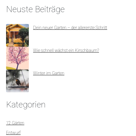
Neuste Beiträge
Dein neuer Garten – der allererste Schritt
Wie schnell wächst ein Kirschbaum?
Winter im Garten
Kategorien
12 Gärten
Entwurf