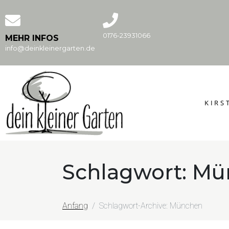
0176-23931066
MEHR INFOS
info@deinkleinergarten.de
KIRS
Schlagwort:
Mü
Anfang
Schlagwort-Archive: München