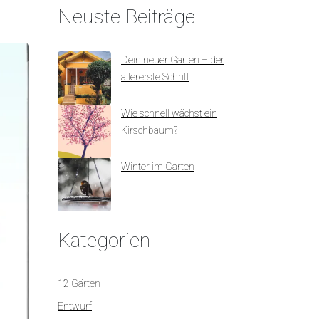
Neuste Beiträge
Dein neuer Garten – der
allererste Schritt
Wie schnell wächst ein
Kirschbaum?
Winter im Garten
Kategorien
12 Gärten
Entwurf